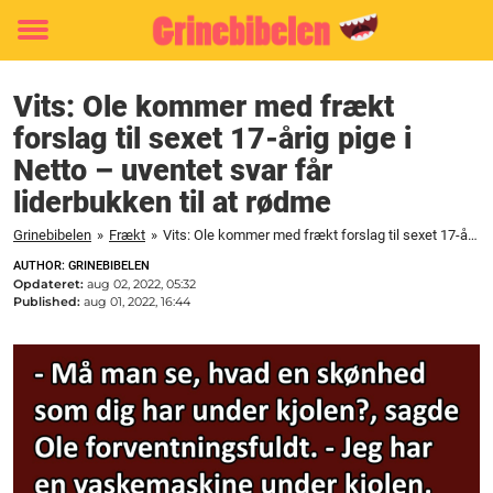
Toggle
menu
Vits: Ole kommer med frækt
forslag til sexet 17-årig pige i
Netto – uventet svar får
liderbukken til at rødme
Grinebibelen
»
Frækt
»
Vits: Ole kommer med frækt forslag til sexet 17-årig pige i Netto - uventet svar får liderbukken til at rødme
AUTHOR: GRINEBIBELEN
Opdateret:
aug 02, 2022, 05:32
Published:
aug 01, 2022, 16:44