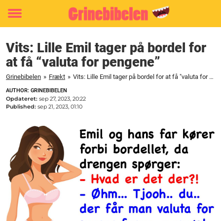
Toggle
menu
Vits: Lille Emil tager på bordel for
at få “valuta for pengene”
Grinebibelen
»
Frækt
»
Vits: Lille Emil tager på bordel for at få "valuta for pengene"
AUTHOR: GRINEBIBELEN
Opdateret:
sep 27, 2023, 20:22
Published:
sep 21, 2023, 01:10