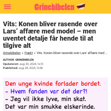
Toggle
menu
Vits: Konen bliver rasende over
Lars’ affære med model – men
uventet detalje får hende til at
tilgive alt
Grinebibelen
»
Frækt
»
Vits: Konen bliver rasende over Lars' affære med model - men uventet detalje får hende til at tilgive alt
AUTHOR: GRINEBIBELEN
Opdateret:
aug 30, 2023, 14:13
Published:
aug 29, 2023, 12:36