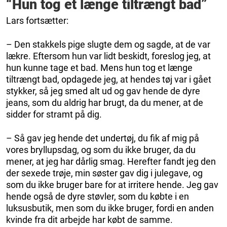
“Hun tog et længe tiltrængt bad”
Lars fortsætter:
– Den stakkels pige slugte dem og sagde, at de var
lækre. Eftersom hun var lidt beskidt, foreslog jeg, at
hun kunne tage et bad. Mens hun tog et længe
tiltrængt bad, opdagede jeg, at hendes tøj var i gået
stykker, så jeg smed alt ud og gav hende de dyre
jeans, som du aldrig har brugt, da du mener, at de
sidder for stramt på dig.
– Så gav jeg hende det undertøj, du fik af mig på
vores bryllupsdag, og som du ikke bruger, da du
mener, at jeg har dårlig smag. Herefter fandt jeg den
der sexede trøje, min søster gav dig i julegave, og
som du ikke bruger bare for at irritere hende. Jeg gav
hende også de dyre støvler, som du købte i en
luksusbutik, men som du ikke bruger, fordi en anden
kvinde fra dit arbejde har købt de samme.