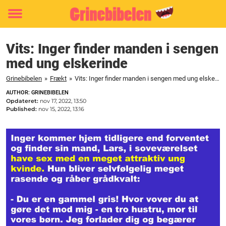
Toggle
menu
Vits: Inger finder manden i sengen
med ung elskerinde
Grinebibelen
»
Frækt
»
Vits: Inger finder manden i sengen med ung elskerinde
AUTHOR: GRINEBIBELEN
Opdateret:
nov 17, 2022, 13:50
Published:
nov 15, 2022, 13:16