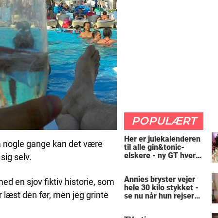
POPULÆRT
Her er julekalenderen
Så nogle gange kan det være
til alle gin&tonic-
elskere - ny GT hver
sig selv.
dag
Annies bryster vejer
med en sjov fiktiv historie, som
hele 30 kilo stykket -
 læst den før, men jeg grinte
se nu når hun rejser
sig op