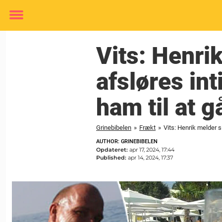
Toggle
menu
Vits: Henrik
afsløres in
ham til at g
Grinebibelen
»
Frækt
»
Vits: Henrik melder s
AUTHOR: GRINEBIBELEN
Opdateret:
apr 17, 2024, 17:44
Published:
apr 14, 2024, 17:37