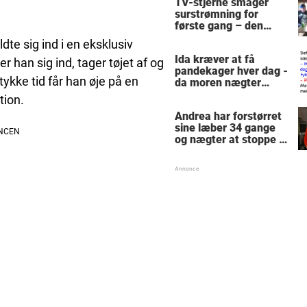
TV-stjerne smager
surstrømning for
første gang – den
hysteriske reaktion
te sig ind i en eksklusiv
får millioner til at
Ida kræver at få
skrige af grin
r han sig ind, tager tøjet af og
pandekager hver dag -
tykke tid får han øje på en
da moren nægter
hvisker den 5-årige
tion.
pinlig detalje til
Andrea har forstørret
fremmed
sine læber 34 gange
og nægter at stoppe -
trodser lægernes
advarsler: "Størst i
verden"