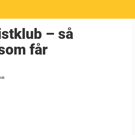
istklub – så
 som får
nik