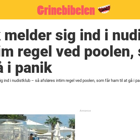
 melder sig ind i nud
tim regel ved poolen,
å i panik
ig ind i nudistklub – så afsløres intim regel ved poolen, som får ham til at gå i pa