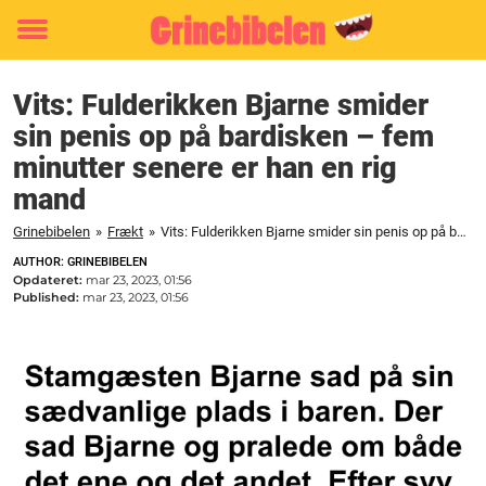
Toggle
menu
Vits: Fulderikken Bjarne smider
sin penis op på bardisken – fem
minutter senere er han en rig
mand
Grinebibelen
»
Frækt
»
Vits: Fulderikken Bjarne smider sin penis op på bardisken - fem minutter senere er han en rig mand
AUTHOR: GRINEBIBELEN
Opdateret:
mar 23, 2023, 01:56
Published:
mar 23, 2023, 01:56