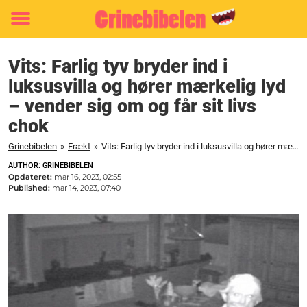
Toggle
menu
Vits: Farlig tyv bryder ind i
luksusvilla og hører mærkelig lyd
– vender sig om og får sit livs
chok
Grinebibelen
»
Frækt
»
Vits: Farlig tyv bryder ind i luksusvilla og hører mærkelig lyd - vender sig om og får sit livs chok
AUTHOR: GRINEBIBELEN
Opdateret:
mar 16, 2023, 02:55
Published:
mar 14, 2023, 07:40