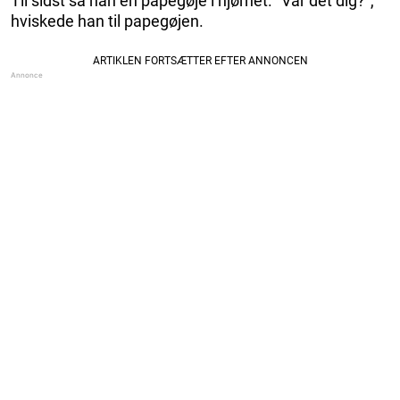
Til sidst så han en papegøje i hjørnet. “Var det dig?”,
hviskede han til papegøjen.