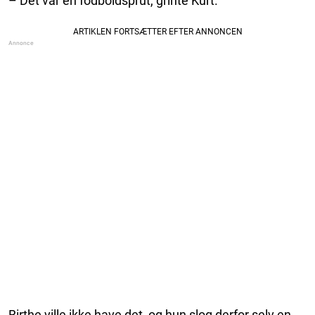
– Det var en fodboldsprut, grinte Kurt.
Birthe ville ikke have det, og hun slog derfor selv en