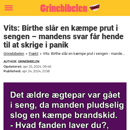
Toggle
menu
Vits: Birthe slår en kæmpe prut i
sengen – mandens svar får hende
til at skrige i panik
Grinebibelen
»
Frækt
»
Vits: Birthe slår en kæmpe prut i sengen - mandens svar får hende til at skrige i panik
AUTHOR: GRINEBIBELEN
Opdateret:
apr 25, 2024, 09:46
Published:
apr 24, 2024, 21:08