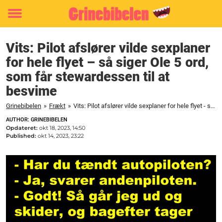
Toggle
menu
Vits: Pilot afslører vilde sexplaner
for hele flyet – så siger Ole 5 ord,
som får stewardessen til at
besvime
Grinebibelen
»
Frækt
»
Vits: Pilot afslører vilde sexplaner for hele flyet - så siger Ole 5 ord, som får stewardessen til at besvime
AUTHOR: GRINEBIBELEN
Opdateret:
okt 18, 2023, 14:50
Published:
okt 14, 2023, 23:22