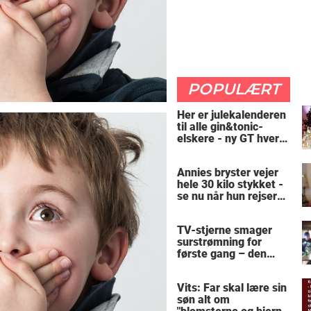
POPULÆRT
Her er julekalenderen
til alle gin&tonic-
elskere - ny GT hver
dag
Annies bryster vejer
hele 30 kilo stykket -
se nu når hun rejser
sig op
TV-stjerne smager
surstrømning for
første gang – den
hysteriske reaktion
får millioner til at
Vits: Far skal lære sin
skrige af grin
søn alt om