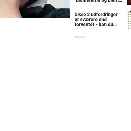
"blomsterne og bierne"
- forklaringen får
konen til at forlange
Disse 2 udfordringer
skilsmisse
er sværere end
forventet - kan du
løse dem?