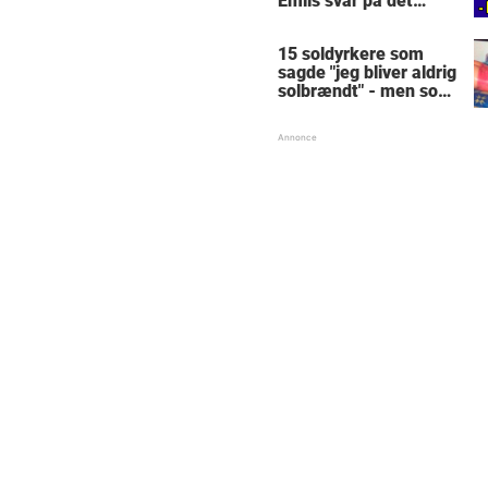
Emils svar på det
nemme spørgsmål -
men den drengens
15 soldyrkere som
svar på tiltale er
sagde "jeg bliver aldrig
genialt
solbrændt" - men som
fortrød i flere uger