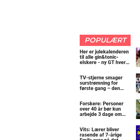
POPULÆRT
Her er julekalenderen
til alle gin&tonic-
elskere - ny GT hver
dag
TV-stjerne smager
surstrømning for
første gang – den
hysteriske reaktion
får millioner til at
Forskere: Personer
skrige af grin
over 40 år bør kun
arbejde 3 dage om
ugen
Vits: Lærer bliver
rasende af 7-årige