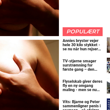
POPULÆRT
Annies bryster vejer
hele 30 kilo stykket -
se nu når hun rejser
sig op
TV-stjerne smager
surstrømning for
første gang – den
hysteriske reaktion
får millioner til at
Flyselskab giver deres
skrige af grin
fly en ny omgang
maling - men se nu
den pinlige detalje, når
døren åbnes
Vits: Bjarne og Peter
sammenligner penis i