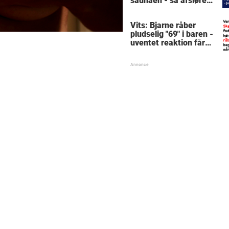
saunaen - så afslører
Peter en pinlig detalje
Vits: Bjarne råber
pludselig "69" i baren -
uventet reaktion får
alle til at grine