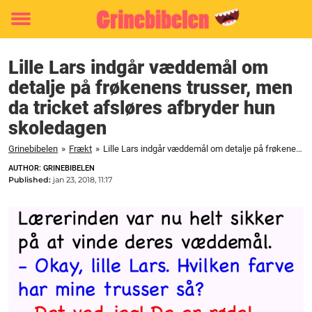
Toggle
menu
Lille Lars indgår væddemål om
detalje på frøkenens trusser, men
da tricket afsløres afbryder hun
skoledagen
Grinebibelen
»
Frækt
»
Lille Lars indgår væddemål om detalje på frøkenens trusser, men da tricket afsløres afbryder hun skoledagen
AUTHOR: GRINEBIBELEN
Published:
jan 23, 2018, 11:17