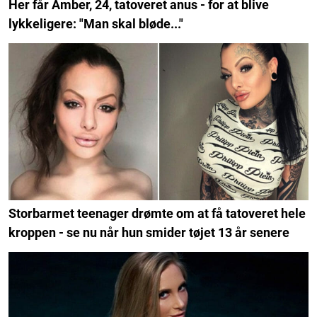
Her får Amber, 24, tatoveret anus - for at blive
lykkeligere: "Man skal bløde..."
Storbarmet teenager drømte om at få tatoveret hele
kroppen - se nu når hun smider tøjet 13 år senere