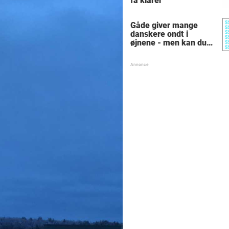
få klarer
Gåde giver mange
danskere ondt i
øjnene - men kan du
finde alle de skjulte 5-
taller?