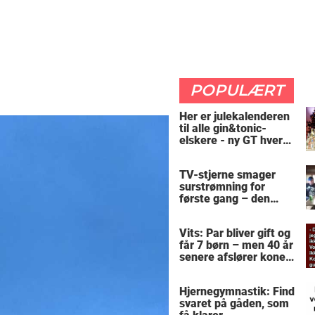
POPULÆRT
Her er julekalenderen
til alle gin&tonic-
elskere - ny GT hver
dag
TV-stjerne smager
surstrømning for
første gang – den
hysteriske reaktion
får millioner til at
Vits: Par bliver gift og
skrige af grin
får 7 børn – men 40 år
senere afslører konen
sin intime
hemmelighed
Hjernegymnastik: Find
svaret på gåden, som