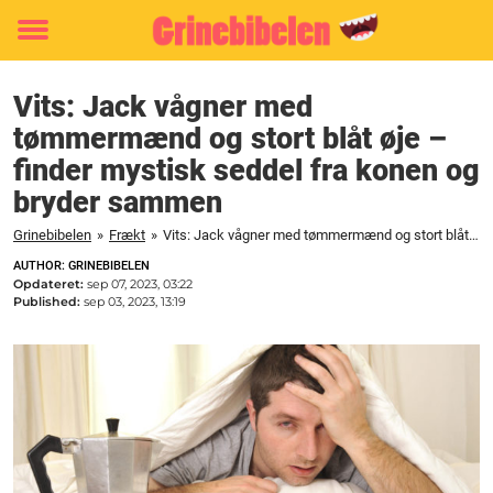
Toggle
menu
Vits: Jack vågner med
tømmermænd og stort blåt øje –
finder mystisk seddel fra konen og
bryder sammen
Grinebibelen
»
Frækt
»
Vits: Jack vågner med tømmermænd og stort blåt øje - finder mystisk seddel fra konen og bryder sammen
AUTHOR: GRINEBIBELEN
Opdateret:
sep 07, 2023, 03:22
Published:
sep 03, 2023, 13:19