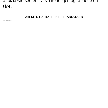
Jack læste sedlen fra sin kone igen og fældede en
tåre.