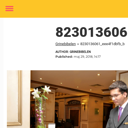
Toggle
menu
823013606
Grinebibelen
»
8230136061_eee4f1dbfb_b
AUTHOR: GRINEBIBELEN
Published:
maj 29, 2018, 14:17