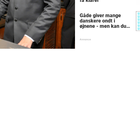
få klarer
Gåde giver mange
danskere ondt i
øjnene - men kan du
finde alle de skjulte 5-
taller?