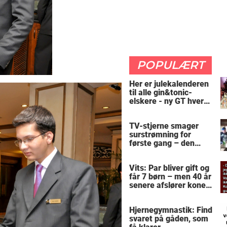
POPULÆRT
Her er julekalenderen
til alle gin&tonic-
elskere - ny GT hver
dag
TV-stjerne smager
surstrømning for
første gang – den
hysteriske reaktion
får millioner til at
Vits: Par bliver gift og
skrige af grin
får 7 børn – men 40 år
senere afslører konen
sin intime
hemmelighed
Hjernegymnastik: Find
svaret på gåden, som