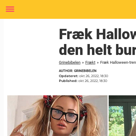
Toggle
menu
Fræk Hallow
den helt bu
Grinebibelen
»
Frækt
»
Fræk Halloween-trend
AUTHOR: GRINEBIBELEN
Opdateret:
okt 26, 2022, 18:30
Published:
okt 26, 2022, 18:30