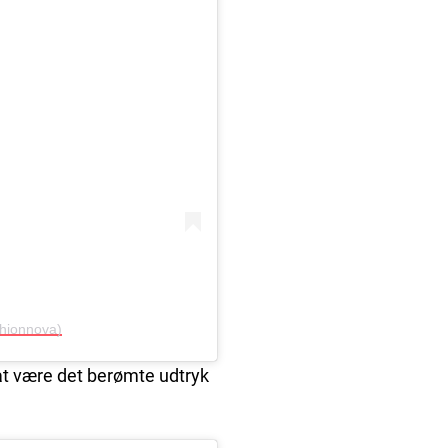
hionnova)
at være det berømte udtryk