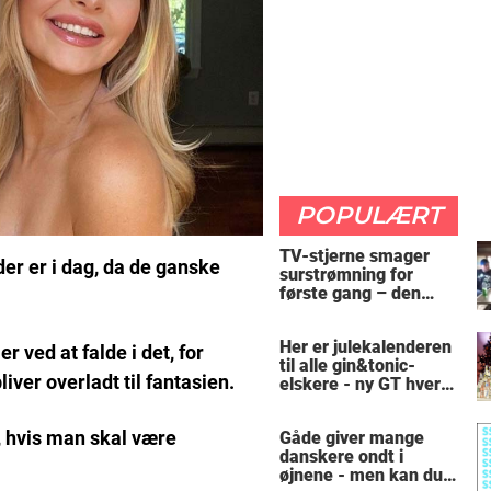
POPULÆRT
TV-stjerne smager
er er i dag, da de ganske
surstrømning for
første gang – den
hysteriske reaktion
får millioner til at
Her er julekalenderen
skrige af grin
r ved at falde i det, for
til alle gin&tonic-
liver overladt til fantasien.
elskere - ny GT hver
dag
, hvis man skal være
Gåde giver mange
danskere ondt i
øjnene - men kan du