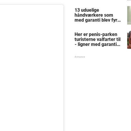
finde alle de skjulte 5-
taller?
13 uduelige
håndværkere som
med garanti blev fyret
samme dag - hvad
tænkte nr. 9 mon på?
Her er penis-parken
turisterne valfarter til
- ligner med garanti
intet, du har set før