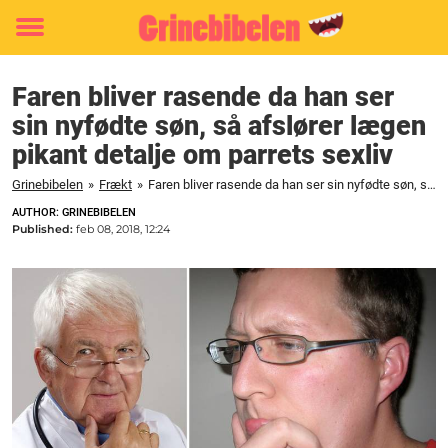
Toggle
menu
Faren bliver rasende da han ser
sin nyfødte søn, så afslører lægen
pikant detalje om parrets sexliv
Grinebibelen
»
Frækt
»
Faren bliver rasende da han ser sin nyfødte søn, så afslører lægen pikant detalje om parrets sexliv
AUTHOR: GRINEBIBELEN
Published:
feb 08, 2018, 12:24