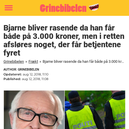
Toggle
menu
Bjarne bliver rasende da han får
både på 3.000 kroner, men i retten
afsløres noget, der får betjentene
fyret
Grinebibelen
»
Frækt
»
Bjarne bliver rasende da han får både på 3.000 kroner, men i retten afsløres noget, der får betjentene fyret
AUTHOR: GRINEBIBELEN
Opdateret:
aug 12, 2018, 11:10
Published:
aug 12, 2018, 11:08