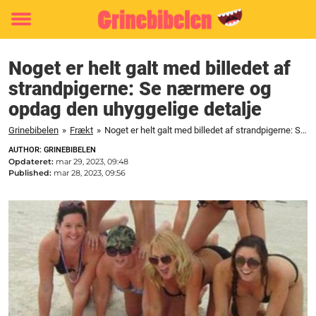
Toggle
menu
Noget er helt galt med billedet af
strandpigerne: Se nærmere og
opdag den uhyggelige detalje
Grinebibelen
»
Frækt
»
Noget er helt galt med billedet af strandpigerne: Se nærmere og opdag den uhyggelige detalje
AUTHOR: GRINEBIBELEN
Opdateret:
mar 29, 2023, 09:48
Published:
mar 28, 2023, 09:56