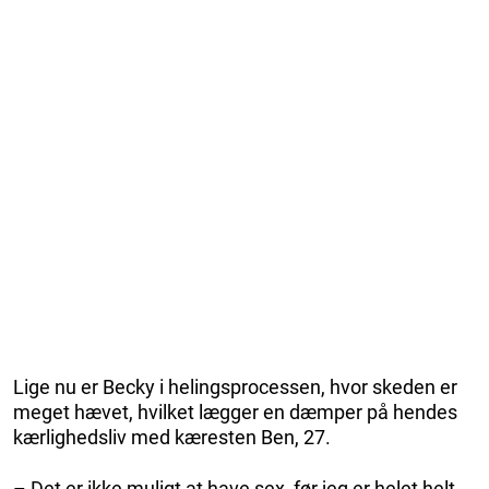
Lige nu er Becky i helingsprocessen, hvor skeden er
meget hævet, hvilket lægger en dæmper på hendes
kærlighedsliv med kæresten Ben, 27.
– Det er ikke muligt at have sex, før jeg er helet helt.