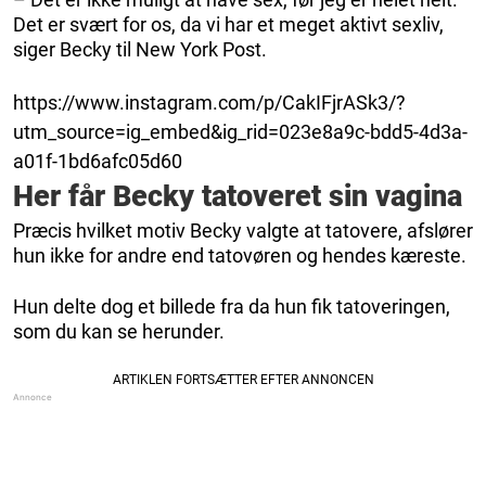
Det er svært for os, da vi har et meget aktivt sexliv,
siger Becky til New York Post.
https://www.instagram.com/p/CakIFjrASk3/?
utm_source=ig_embed&ig_rid=023e8a9c-bdd5-4d3a-
a01f-1bd6afc05d60
Her får Becky tatoveret sin vagina
Præcis hvilket motiv Becky valgte at tatovere, afslører
hun ikke for andre end tatovøren og hendes kæreste.
Hun delte dog et billede fra da hun fik tatoveringen,
som du kan se herunder.