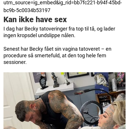
utm_source=ig_embed&ig_rid=bb7fc221-b94f-45bd-
bc9b-5c0034b53197
Kan ikke have sex
I dag har Becky tatoveringer fra top til tå, og lader
ingen kropsdel ​​undslippe nålen.
Senest har Becky fået sin vagina tatoveret – en
procedure så smertefuld, at den tog hele fem
sessioner.