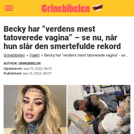
Toggle
menu
Becky har “verdens mest
tatoverede vagina” – se nu, når
hun slår den smertefulde rekord
Grinebibelen
»
Frækt
»
Becky har "verdens mest tatoverede vagina" - se nu, når hun slår den smertefulde rekord
AUTHOR: GRINEBIBELEN
Opdateret:
sep 15, 2022, 06:10
Published:
sep 15, 2022, 06:07