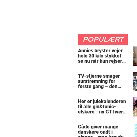
POPULÆRT
Annies bryster vejer
hele 30 kilo stykket -
se nu når hun rejser
sig op
TV-stjerne smager
surstrømning for
første gang – den
hysteriske reaktion
får millioner til at
Her er julekalenderen
skrige af grin
til alle gin&tonic-
elskere - ny GT hver
dag
Gåde giver mange
danskere ondt i