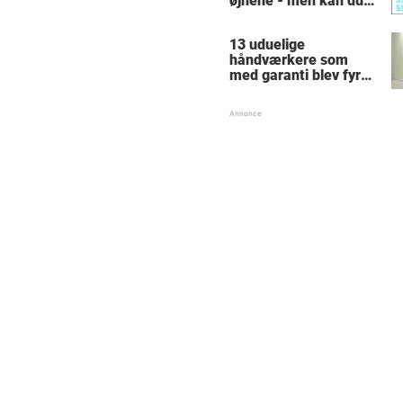
øjnene - men kan du
finde alle de skjulte 5-
taller?
13 uduelige
håndværkere som
med garanti blev fyret
samme dag - hvad
tænkte nr. 9 mon på?