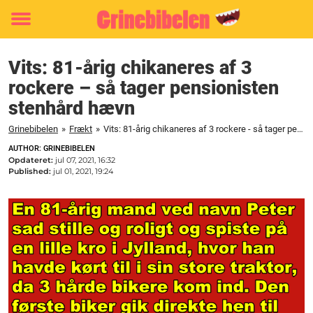
Toggle
menu
Vits: 81-årig chikaneres af 3
rockere – så tager pensionisten
stenhård hævn
Grinebibelen
»
Frækt
»
Vits: 81-årig chikaneres af 3 rockere - så tager pensionisten stenhård hævn
AUTHOR: GRINEBIBELEN
Opdateret:
jul 07, 2021, 16:32
Published:
jul 01, 2021, 19:24