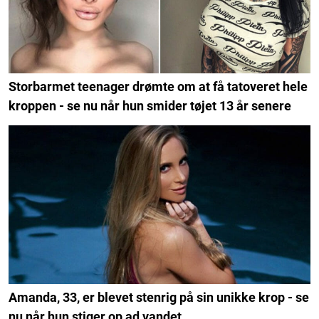
Storbarmet teenager drømte om at få tatoveret hele
kroppen - se nu når hun smider tøjet 13 år senere
Amanda, 33, er blevet stenrig på sin unikke krop - se
nu når hun stiger op ad vandet