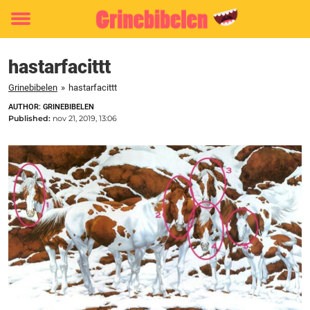
Toggle
menu
hastarfacittt
Grinebibelen
»
hastarfacittt
AUTHOR: GRINEBIBELEN
Published:
nov 21, 2019, 13:06