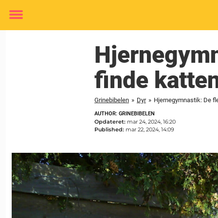
Toggle
menu
Hjernegymna
finde katten
Grinebibelen
»
Dyr
»
Hjernegymnastik: De fles
AUTHOR: GRINEBIBELEN
Opdateret:
mar 24, 2024, 16:20
Published:
mar 22, 2024, 14:09