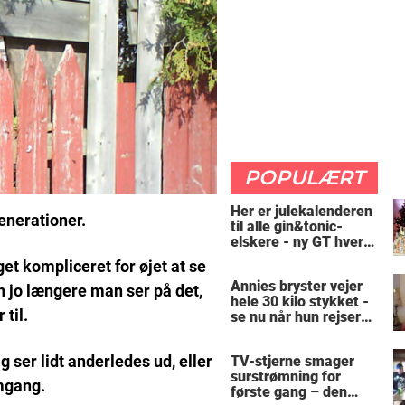
POPULÆRT
Her er julekalenderen
enerationer.
til alle gin&tonic-
elskere - ny GT hver
dag
eget kompliceret for øjet at se
Annies bryster vejer
n jo længere man ser på det,
hele 30 kilo stykket -
 til.
se nu når hun rejser
sig op
ser lidt anderledes ud, eller
TV-stjerne smager
surstrømning for
mgang.
første gang – den