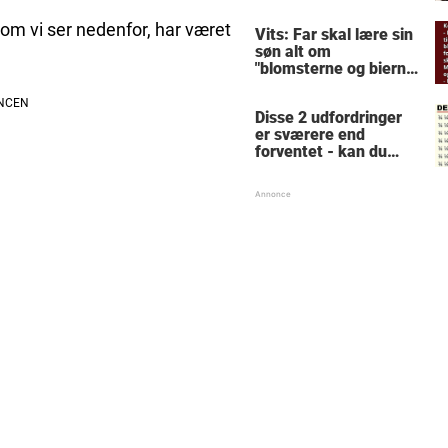
hysteriske reaktion
får millioner til at
som vi ser nedenfor, har været
Vits: Far skal lære sin
skrige af grin
søn alt om
"blomsterne og bierne"
- forklaringen får
konen til at forlange
Disse 2 udfordringer
skilsmisse
er sværere end
forventet - kan du
løse dem?