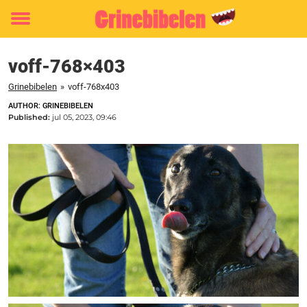
Toggle
menu
voff-768×403
Grinebibelen
»
voff-768x403
AUTHOR: GRINEBIBELEN
Published:
jul 05, 2023, 09:46