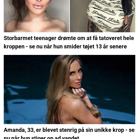
Storbarmet teenager drømte om at få tatoveret hele
kroppen - se nu når hun smider tøjet 13 år senere
Amanda, 33, er blevet stenrig på sin unikke krop - se
nu når hun stiger op ad vandet