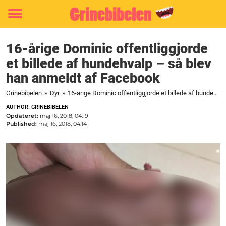
Toggle
menu
16-årige Dominic offentliggjorde
et billede af hundehvalp – så blev
han anmeldt af Facebook
Grinebibelen
»
Dyr
»
16-årige Dominic offentliggjorde et billede af hundehvalp - så blev han anmeldt af Facebook
AUTHOR: GRINEBIBELEN
Opdateret:
maj 16, 2018, 04:19
Published:
maj 16, 2018, 04:14