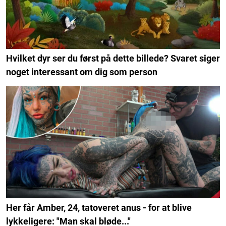
Hvilket dyr ser du først på dette billede? Svaret siger
noget interessant om dig som person
Her får Amber, 24, tatoveret anus - for at blive
lykkeligere: "Man skal bløde..."