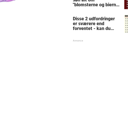
"blomsterne og bierne"
- forklaringen får
konen til at forlange
Disse 2 udfordringer
skilsmisse
er sværere end
forventet - kan du
løse dem?