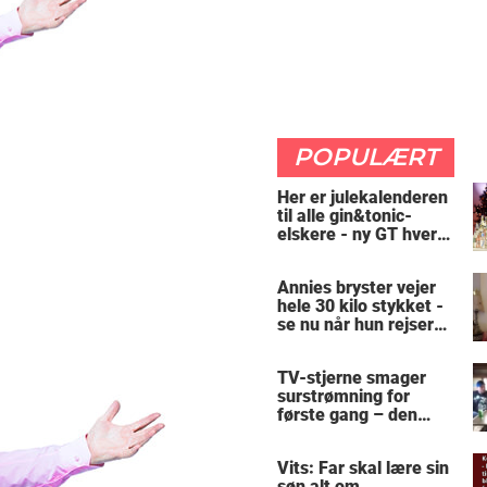
POPULÆRT
Her er julekalenderen
til alle gin&tonic-
elskere - ny GT hver
dag
Annies bryster vejer
hele 30 kilo stykket -
se nu når hun rejser
sig op
TV-stjerne smager
surstrømning for
første gang – den
hysteriske reaktion
får millioner til at
Vits: Far skal lære sin
skrige af grin
søn alt om