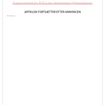
A post shared by 👩🏼 Line Severinsen (@kosogkaos)