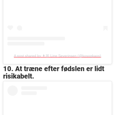
A post shared by 👩🏼 Line Severinsen (@kosogkaos)
10. At træne efter fødslen er lidt
risikabelt.