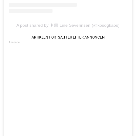
A post shared by 👩🏼 Line Severinsen (@kosogkaos)