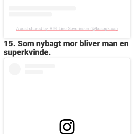
A post shared by 👩🏼 Line Severinsen (@kosogkaos)
15. Som nybagt mor bliver man en
superkvinde.