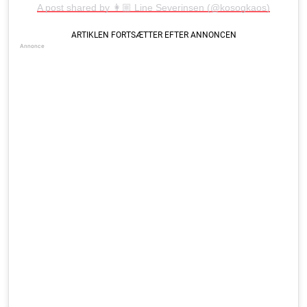
A post shared by 👩🏼 Line Severinsen (@kosogkaos)