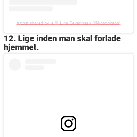
A post shared by 👩🏼 Line Severinsen (@kosogkaos)
12. Lige inden man skal forlade
hjemmet.