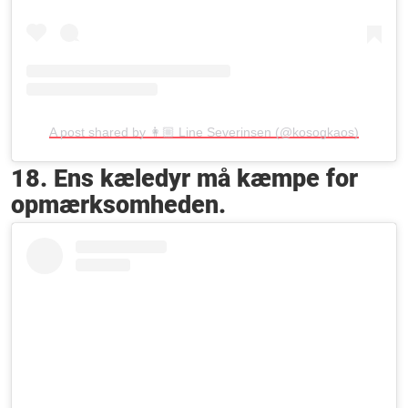
A post shared by 👩🏼 Line Severinsen (@kosogkaos)
18. Ens kæledyr må kæmpe for
opmærksomheden.