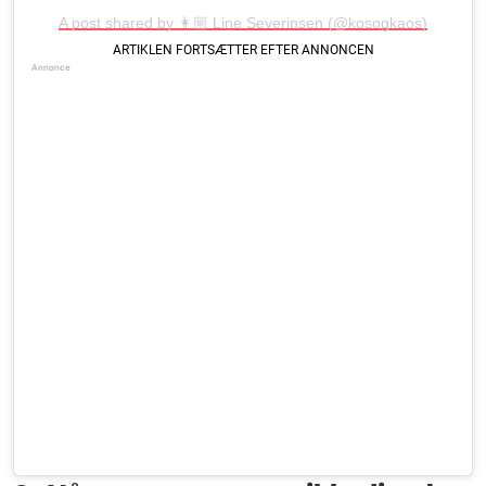
A post shared by 👩🏼 Line Severinsen (@kosogkaos)