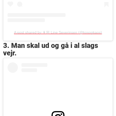
A post shared by 👩🏼 Line Severinsen (@kosogkaos)
3. Man skal ud og gå i al slags
vejr.