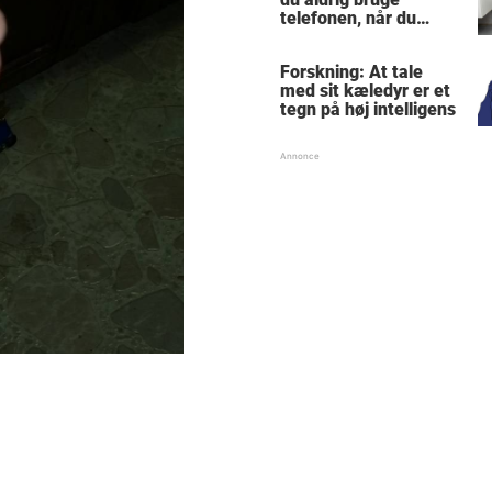
telefonen, når du
sidder på toilettet -
årsagen er ubehagelig
Forskning: At tale
med sit kæledyr er et
tegn på høj intelligens