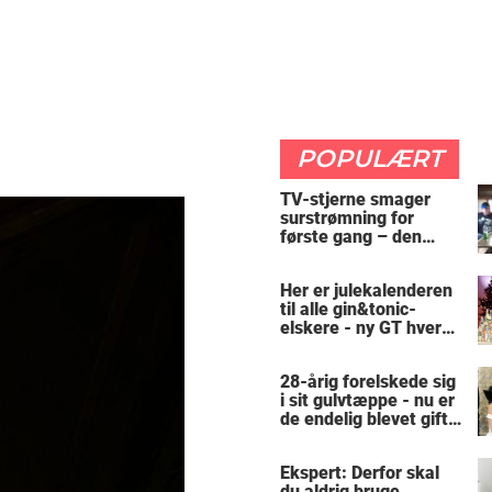
POPULÆRT
TV-stjerne smager
surstrømning for
første gang – den
hysteriske reaktion
får millioner til at
Her er julekalenderen
skrige af grin
til alle gin&tonic-
elskere - ny GT hver
dag
28-årig forelskede sig
i sit gulvtæppe - nu er
de endelig blevet gift:
"Lægger mig på ham
og letter mit hjerte"
Ekspert: Derfor skal
du aldrig bruge