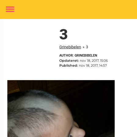
Toggle
menu
3
Grinebibelen
»
3
AUTHOR: GRINEBIBELEN
Opdateret:
nov 18, 2017, 15:06
Published:
nov 18, 2017, 14:57