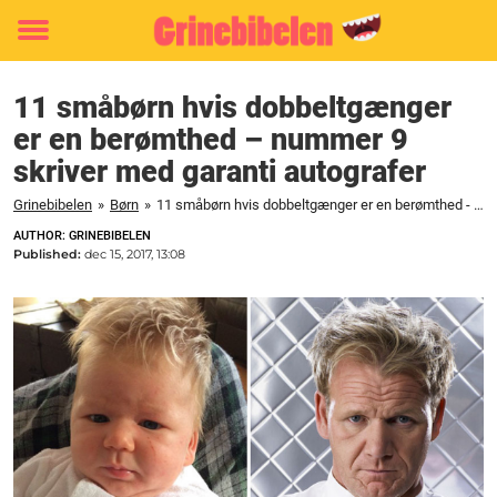
Toggle
menu
11 småbørn hvis dobbeltgænger
er en berømthed – nummer 9
skriver med garanti autografer
Grinebibelen
»
Børn
»
11 småbørn hvis dobbeltgænger er en berømthed - nummer 9 skriver med garanti autografer
AUTHOR: GRINEBIBELEN
Published:
dec 15, 2017, 13:08