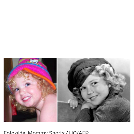
Fotokilde:
Mommy Shorts
/
HO/AFP