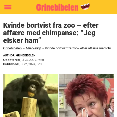
Toggle
menu
Kvinde bortvist fra zoo – efter
affære med chimpanse: “Jeg
elsker ham”
Grinebibelen
»
Mærkeligt
»
Kvinde bortvist fra zoo - efter affære med chimpanse: "Jeg elsker ham"
AUTHOR: GRINEBIBELEN
Opdateret:
jul 25, 2024, 17:28
Published:
jul 23, 2024, 12:01