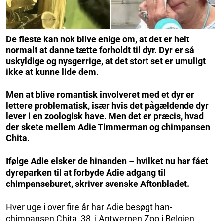
De fleste kan nok blive enige om, at det er helt
normalt at danne tætte forholdt til dyr. Dyr er så
uskyldige og nysgerrige, at det stort set er umuligt
ikke at kunne lide dem.
Men at blive romantisk involveret med et dyr er
lettere problematisk, især hvis det pågældende dyr
lever i en zoologisk have. Men det er præcis, hvad
der skete mellem Adie Timmerman og chimpansen
Chita.
Ifølge Adie elsker de hinanden – hvilket nu har fået
dyreparken til at forbyde Adie adgang til
chimpanseburet, skriver svenske Aftonbladet.
Hver uge i over fire år har Adie besøgt han-
chimpansen Chita, 38, i Antwerpen Zoo i Belgien.