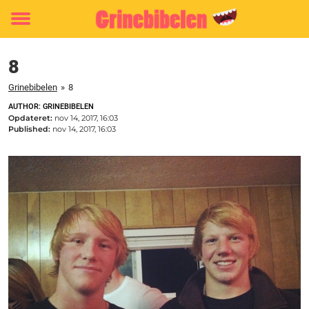
Toggle
menu
8
Grinebibelen
»
8
AUTHOR: GRINEBIBELEN
Opdateret:
nov 14, 2017, 16:03
Published:
nov 14, 2017, 16:03