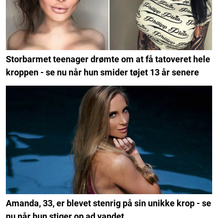
Storbarmet teenager drømte om at få tatoveret hele
kroppen - se nu når hun smider tøjet 13 år senere
Amanda, 33, er blevet stenrig på sin unikke krop - se
nu når hun stiger op ad vandet