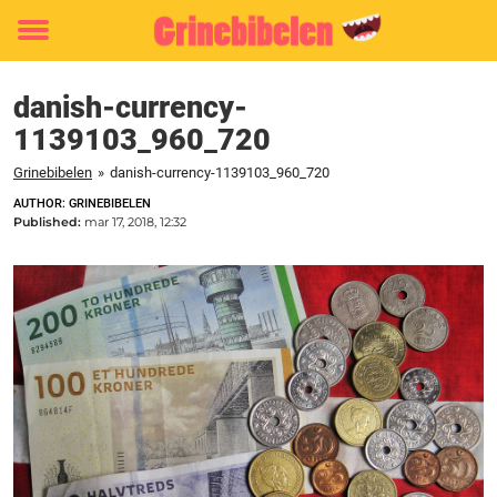
Toggle
menu
danish-currency-
1139103_960_720
Grinebibelen
»
danish-currency-1139103_960_720
AUTHOR: GRINEBIBELEN
Published:
mar 17, 2018, 12:32