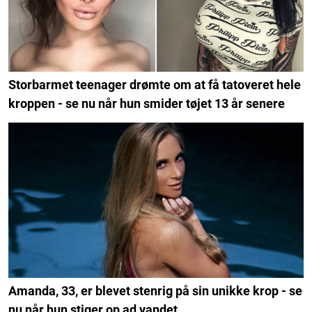
Storbarmet teenager drømte om at få tatoveret hele
kroppen - se nu når hun smider tøjet 13 år senere
Amanda, 33, er blevet stenrig på sin unikke krop - se
nu når hun stiger op ad vandet