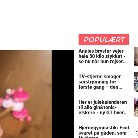
POPULÆRT
Annies bryster vejer
hele 30 kilo stykket -
se nu når hun rejser
sig op
TV-stjerne smager
surstrømning for
første gang – den
hysteriske reaktion
får millioner til at
Her er julekalenderen
skrige af grin
til alle gin&tonic-
elskere - ny GT hver
dag
Hjernegymnastik: Find
svaret på gåden, som