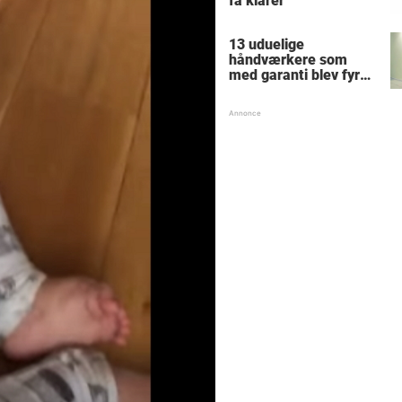
få klarer
13 uduelige
håndværkere som
med garanti blev fyret
samme dag - hvad
tænkte nr. 9 mon på?